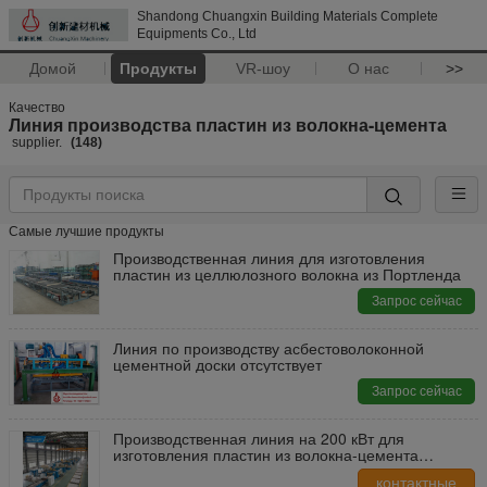
Shandong Chuangxin Building Materials Complete
Equipments Co., Ltd
Домой
Продукты
VR-шоу
О нас
>>
Качество
Линия производства пластин из волокна-цемента
supplier.
(148)
Самые лучшие продукты
Производственная линия для изготовления
пластин из целлюлозного волокна из Портленда
Запрос сейчас
Линия по производству асбестоволоконной
цементной доски отсутствует
Запрос сейчас
Производственная линия на 200 кВт для
изготовления пластин из волокна-цемента
Годовая мощность 2-8 миллионов квадратных
контактные