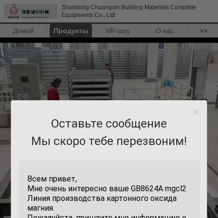
Shandong Chuangxin Building Materials Complete
Equipments Co., Ltd
Домой
Продукты
VR-шоу
О нас
>>
Оставьте сообщение
Мы скоро тебе перезвоним!