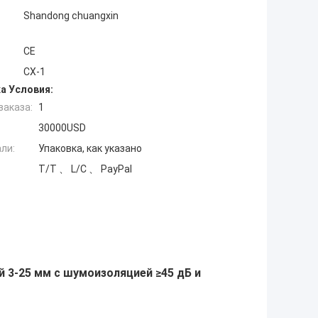
Shandong chuangxin
CE
CX-1
а Условия:
заказа:
1
30000USD
ли:
Упаковка, как указано
T/T 、 L/C 、 PayPal
 3-25 мм с шумоизоляцией ≥45 дБ и