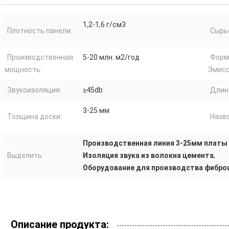
1,2-1,6 г/см3
Плотность панели:
Сырь
Производственная
5-20 млн. м2/год
Форм
мощность:
Эмисс
Звукоизоляция:
≥45db
Длин
3-25 мм
Толщина доски:
Назва
Производственная линия 3-25мм платы
Выделить:
Изоляция звука из волокна цемента
,
Оборудование для производства фиброц
Описание продукта: