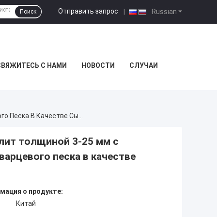
Отправить запрос
|
Russian
Поиск
СВЯЖИТЕСЬ С НАМИ
НОВОСТИ
СЛУЧАИ
Линия По Производству Фиброцементных Плит Толщиной 3-25 Мм С Шумоизоляцией ≥45 ДБ И Использованием Кварцевого Песка В Качестве Сырья
лит толщиной 3-25 мм с
варцевого песка в качестве
мация о продукте:
Китай