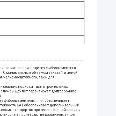
ая линия по производству фиброцементных
я. С минимальным объемом заказа 1 и ценой
я мелкомасштабного, так и для
я идеально подходит для строительных
 службы ≥25 лет гарантирует долгосрочную
.
тву фиброцементных плит обеспечивает
естойкость ≥A1 обеспечивает дополнительный
высоких стандартов противопожарной защиты.
сальность в производстве различных типов