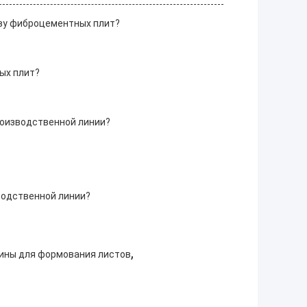
тву фиброцементных плит?
ых плит?
роизводственной линии?
водственной линии?
,
ины для формования листов