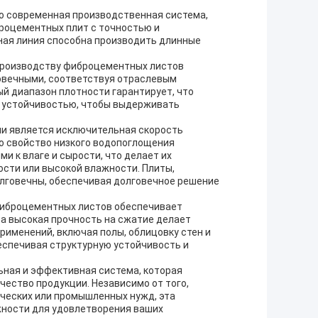
то современная производственная система,
роцементных плит с точностью и
ная линия способна производить длинные
о производству фиброцементных листов
говечными, соответствуя отраслевым
й диапазон плотности гарантирует, что
 устойчивостью, чтобы выдерживать
ии является исключительная скорость
о свойство низкого водопоглощения
 к влаге и сырости, что делает их
сти или высокой влажности. Плиты,
олговечны, обеспечивая долговечное решение
 фиброцементных листов обеспечивает
а высокая прочность на сжатие делает
именений, включая полы, облицовку стен и
еспечивая структурную устойчивость и
ьная и эффективная система, которая
ество продукции. Независимо от того,
ческих или промышленных нужд, эта
ности для удовлетворения ваших