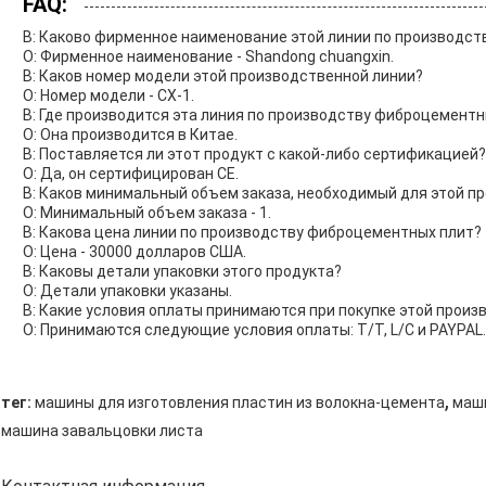
FAQ:
В: Каково фирменное наименование этой линии по производс
О: Фирменное наименование - Shandong chuangxin.
В: Каков номер модели этой производственной линии?
О: Номер модели - CX-1.
В: Где производится эта линия по производству фиброцементн
О: Она производится в Китае.
В: Поставляется ли этот продукт с какой-либо сертификацией?
О: Да, он сертифицирован CE.
В: Каков минимальный объем заказа, необходимый для этой п
О: Минимальный объем заказа - 1.
В: Какова цена линии по производству фиброцементных плит?
О: Цена - 30000 долларов США.
В: Каковы детали упаковки этого продукта?
О: Детали упаковки указаны.
В: Какие условия оплаты принимаются при покупке этой произ
О: Принимаются следующие условия оплаты: T/T, L/C и PAYPAL.
,
тег:
машины для изготовления пластин из волокна-цемента
маш
машина завальцовки листа