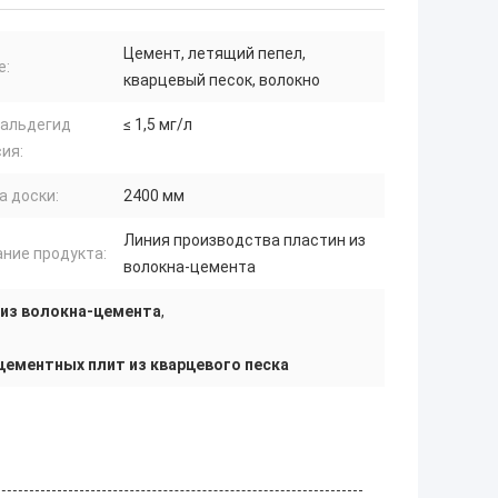
Цемент, летящий пепел,
е:
кварцевый песок, волокно
альдегид
≤ 1,5 мг/л
ия:
а доски:
2400 мм
Линия производства пластин из
ние продукта:
волокна-цемента
 из волокна-цемента
,
ементных плит из кварцевого песка