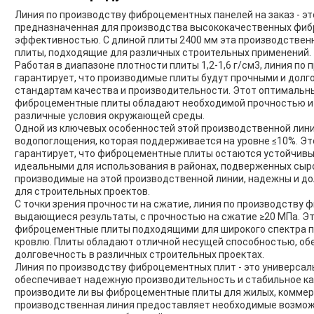
Линия по производству фиброцементных панелей на заказ - э
предназначенная для производства высококачественных фиб
эффективностью. С длиной плиты 2400 мм эта производствен
плиты, подходящие для различных строительных применений.
Работая в диапазоне плотности плиты 1,2-1,6 г/см3, линия п
гарантирует, что производимые плиты будут прочными и дол
стандартам качества и производительности. Этот оптимальны
фиброцементные плиты обладают необходимой прочностью и
различные условия окружающей среды.
Одной из ключевых особенностей этой производственной лин
водопоглощения, которая поддерживается на уровне ≤10%. Эт
гарантирует, что фиброцементные плиты остаются устойчивыми
идеальными для использования в районах, подверженных сыро
производимые на этой производственной линии, надежны и д
для строительных проектов.
С точки зрения прочности на сжатие, линия по производству
выдающиеся результаты, с прочностью на сжатие ≥20 МПа. Эт
фиброцементные плиты подходящими для широкого спектра пр
кровлю. Плиты обладают отличной несущей способностью, об
долговечность в различных строительных проектах.
Линия по производству фиброцементных плит - это универсал
обеспечивает надежную производительность и стабильное кач
производите ли вы фиброцементные плиты для жилых, коммер
производственная линия предоставляет необходимые возмож