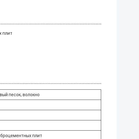
х плит
вый песок, волокно
иброцементных плит