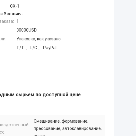
CX-1
а Условия:
заказа:
1
30000USD
ли:
Упаковка, как указано
T/T 、 L/C 、 PayPal
водным сырьем по доступной цене
Смешивание, формование,
зводственный
прессование, автоклавирование,
сс:
резка