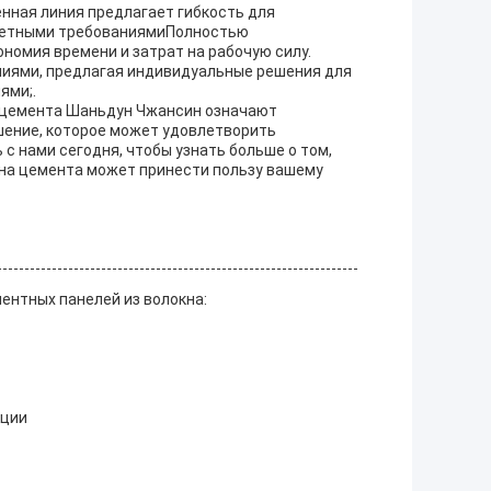
нная линия предлагает гибкость для
кретными требованиямиПолностью
номия времени и затрат на рабочую силу.
ниями, предлагая индивидуальные решения для
ями;.
а цемента Шаньдун Чжансин означают
шение, которое может удовлетворить
 нами сегодня, чтобы узнать больше о том,
кна цемента может принести пользу вашему
ентных панелей из волокна:
кции