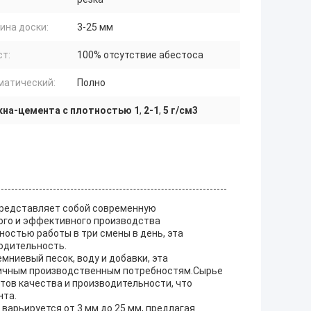
ина доски:
3-25 мм
ст:
100% отсутствие абестоса
матический:
Полно
окна-цемента с плотностью 1
,
2-1
,
5 г/см3
 представляет собой современную
ого и эффективного производства
остью работы в три смены в день, эта
одительность.
мниевый песок, воду и добавки, эта
зличным производственным потребностям.Сырье
ов качества и производительности, что
нта.
варьируется от 3 мм до 25 мм, предлагая