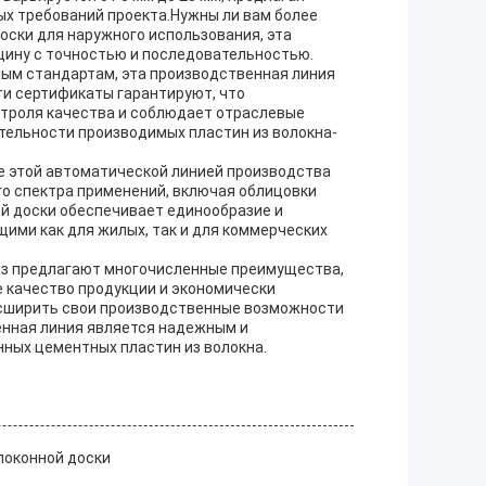
ых требований проекта.Нужны ли вам более
оски для наружного использования, эта
ину с точностью и последовательностью.
ным стандартам, эта производственная линия
ти сертификаты гарантируют, что
троля качества и соблюдает отраслевые
ительности производимых пластин из волокна-
ые этой автоматической линией производства
о спектра применений, включая облицовки
ой доски обеспечивает единообразие и
щими как для жилых, так и для коммерческих
аз предлагают многочисленные преимущества,
 качество продукции и экономически
сширить свои производственные возможности
енная линия является надежным и
ных цементных пластин из волокна.
локонной доски