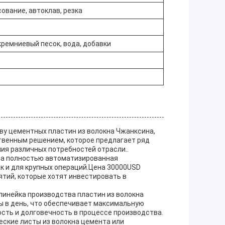
ование, автоклав, резка
кремниевый песок, вода, добавки
ву цементных пластин из волокна Чжанксина,
твенным решением, которое предлагает ряд
ия различных потребностей отрасли..
эта полностью автоматизированная
ак и для крупных операций.Цена 30000USD
тий, которые хотят инвестировать в
линейка производства пластин из волокна
ы в день, что обеспечивает максимальную
сть и долговечность в процессе производства.
еские листы из волокна цемента или