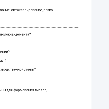
ание, автоклавирование, резка
з волокна-цемента?
линии?
укт?
изводственной линии?
,
ины для формования листов