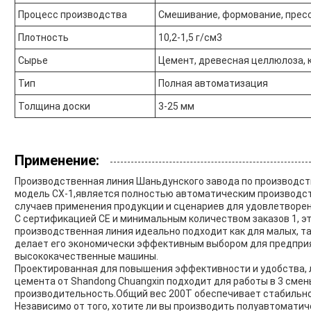
Процесс производства
Смешивание, формование, пресс
Плотность
10,2-1,5 г/см3
Сырье
Цемент, древесная целлюлоза, 
Тип
Полная автоматизация
Толщина доски
3-25 мм
Применение:
Производственная линия Шаньдунского завода по производст
модель CX-1,является полностью автоматическим производс
случаев применения продукции и сценариев для удовлетворен
С сертификацией CE и минимальным количеством заказов 1, 
производственная линия идеально подходит как для малых, т
делает его экономически эффективным выбором для предприя
высококачественные машины.
Проектированная для повышения эффективности и удобства, 
цемента от Shandong Chuangxin подходит для работы в 3 смен
производительность.Общий вес 200T обеспечивает стабильно
Независимо от того, хотите ли вы производить полуавтоматич