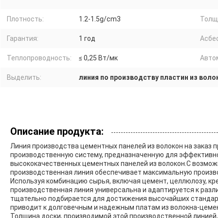
Плотность:
1.2-1.5g/cm3
Толщ
Гарантия:
1 год
Асбе
Теплопроводность:
≤ 0,25 Вт/мк
Авто
Выделить:
линия по производству пластин из вол
Описание продукта:
Линия производства цементных панелей из волокон на заказ
производственную систему, предназначенную для эффективн
высококачественных цементных панелей из волокон.С возможн
производственная линия обеспечивает максимальную произв
Используя комбинацию сырья, включая цемент, целлюлозу, кре
производственная линия универсальна и адаптируется к ра
тщательно подбирается для достижения высочайших стандарт
приводит к долговечным и надежным платам из волокна-цеме
Толщина доски, производимой этой производственной линией, 