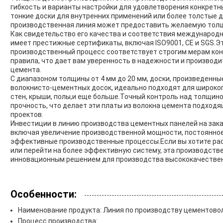
гибкость и варианты настройки для удовлетворения конкретн
тонкие доски для внутренних применений или более толстые д
производственная линия может предоставить желаемую толщ
Как свидетельство его качества и соответствия международ
имеет престижные сертификаты, включая ISO9001, CE и SGS.Э
производственный процесс соответствует строгим мерам кон
правила, что дает вам уверенность в надежности и производ
цемента.
С диапазоном толщины от 4 мм до 20 мм, доски, произведенн
волокнисто-цементных досок, идеально подходят для широког
стен, крыши, полы,и еще больше.Точный контроль над толщин
прочность, что делает эти платы из волокна цемента подходя
проектов.
Инвестиции в линию производства цементных панелей на зак
включая увеличение производственной мощности, постоянное
эффективные производственные процессы.Если вы хотите ра
или перейти на более эффективную систему, эта производств
инновационным решением для производства высококачествен
Особенности:
Наименование продукта: Линия по производству цементово
Процесс производства: