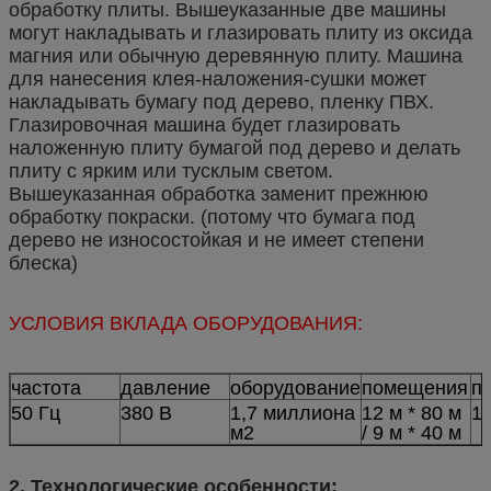
обработку плиты. Вышеуказанные две машины
могут накладывать и глазировать плиту из оксида
магния или обычную деревянную плиту. Машина
для нанесения клея-наложения-сушки может
накладывать бумагу под дерево, пленку ПВХ.
Глазировочная машина будет глазировать
наложенную плиту бумагой под дерево и делать
плиту с ярким или тусклым светом.
Вышеуказанная обработка заменит прежнюю
обработку покраски. (потому что бумага под
дерево не износостойкая и не имеет степени
блеска)
УСЛОВИЯ ВКЛАДА ОБОРУДОВАНИЯ:
частота
давление
оборудование
помещения
п
50 Гц
380 В
1,7 миллиона
12 м * 80 м
10
м2
/ 9 м * 40 м
2. Технологические особенности: