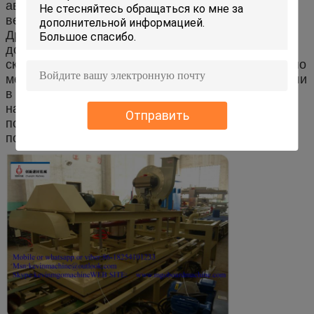
автоцистернах и закачивается в наружную
вертикальную емкость объемом 32 000 галлонов.
Древесная щепа, самый крупный товар,
доставляется в модульных контейнерах и
складируется за пределами завода. Сравнительно
меньший баланс сырья доставляется навалом или
в стандартных мешках и хранится внутри завода
на поддонах. Все материалы отбираются при
Отправить
поступлении и отправляются в лабораторию для
поддержания контроля качества.