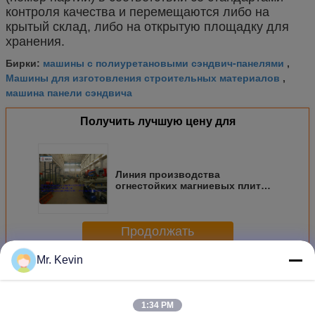
контроля качества и перемещаются либо на
крытый склад, либо на открытую площадку для
хранения.
машины с полиуретановыми сэндвич-панелями
Бирки:
,
Машины для изготовления строительных материалов
,
машина панели сэндвича
Получить лучшую цену для
Линия производства
огнестойких магниевых плит
для процесса изготовления
плит из оксида магния
Продолжать
Mr. Kevin
Линия производства MgO-карты
Больше
1:34 PM